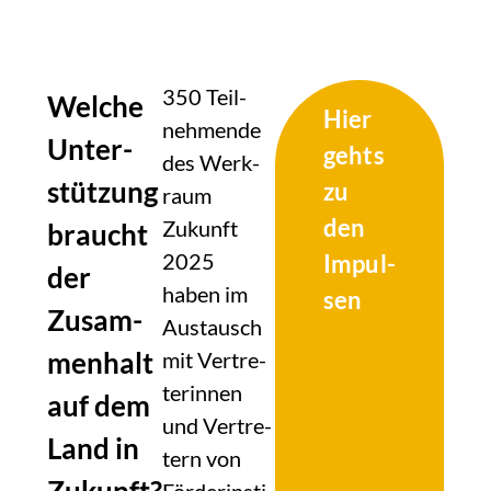
350 Teil­
Wel­che
Hier
neh­men­de
Unter­
gehts
des Werk­
stüt­zung
zu
raum
den
Zukunft
braucht
2025
Impul­
der
haben im
sen
Zusam­
Aus­tausch
men­halt
mit Ver­tre­
te­rin­nen
auf dem
und Ver­tre­
Land in
tern von