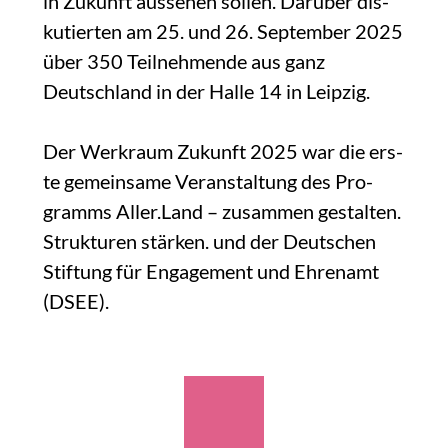
in Zukunft aus­se­hen sol­len. Dar­über dis­
ku­tier­ten am 25. und 26. Sep­tem­ber 2025
über 350 Teil­neh­men­de aus ganz
Deutsch­land in der Hal­le 14 in Leip­zig.
Der Werk­raum Zukunft 2025 war die ers­
te gemein­sa­me Ver­an­stal­tung des Pro­
gramms Aller.Land – zusam­men gestal­ten.
Struk­tu­ren stär­ken. und der Deut­schen
Stif­tung für Enga­ge­ment und Ehren­amt
(DSEE).