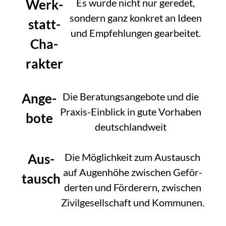
Werk­
Es wur­de nicht nur gere­det,
son­dern ganz kon­kret an Ideen
statt-
und Emp­feh­lun­gen gear­bei­tet.
Cha­
rak­ter
Ange­
Die Bera­tungs­an­ge­bo­te und die
Pra­xis-Ein­blick in gute Vor­ha­ben
bo­te
deutsch­land­weit
Aus­
Die Mög­lich­keit zum Aus­tausch
auf Augen­hö­he zwi­schen Geför­
tausch
der­ten und För­de­rern, zwi­schen
Zivil­ge­sell­schaft und Kom­mu­nen.