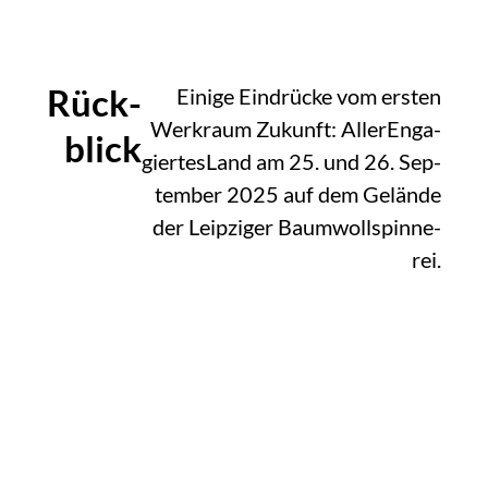
Rück­
Eini­ge Ein­drü­cke vom ers­ten
Werk­raum Zukunft: Aller­En­ga­
blick
gier­tes­Land am 25. und 26. Sep­
tem­ber 2025 auf dem Gelän­de
der Leip­zi­ger Baum­woll­spin­ne­
rei.