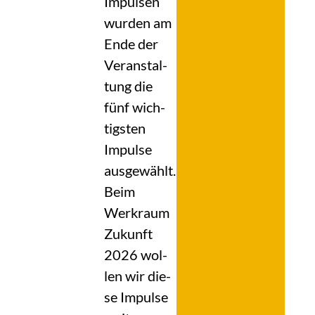
Impul­sen
wur­den am
Ende der
Ver­an­stal­
tung die
fünf wich­
tigs­ten
Impul­se
aus­ge­wählt.
Beim
Werk­raum
Zukunft
2026 wol­
len wir die­
se Impul­se