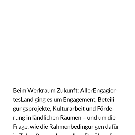
DAS WAR DER WERKRAUM ZUKUNFT 202
Beim Werk­raum Zukunft: Aller­En­ga­gier­
tes­Land ging es um Enga­ge­ment, Betei­li­
gungs­pro­jek­te, Kul­tur­ar­beit und För­de­
rung in länd­li­chen Räu­men – und um die
Fra­ge, wie die Rah­men­be­din­gun­gen dafür