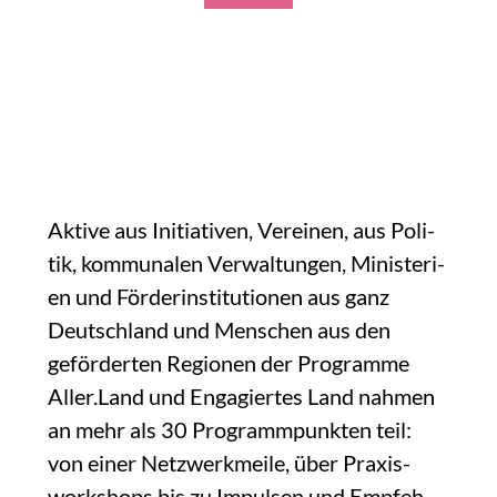
UNSERE TEILNEHMENDEN
Akti­ve aus Initia­ti­ven, Ver­ei­nen, aus Poli­
tik, kom­mu­na­len Ver­wal­tun­gen, Minis­te­ri­
en und För­der­insti­tu­tio­nen aus ganz
Deutsch­land und Men­schen aus den
geför­der­ten Regio­nen der Pro­gram­me
Aller.Land und Enga­gier­tes Land nah­men
an mehr als 30 Pro­gramm­punk­ten teil:
von einer Netz­werk­mei­le, über Pra­xis­
work­shops bis zu Impul­sen und Emp­feh­