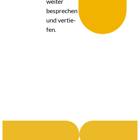
wei­ter
bespre­chen
und ver­tie­
fen.
SOCIAL MEDIA