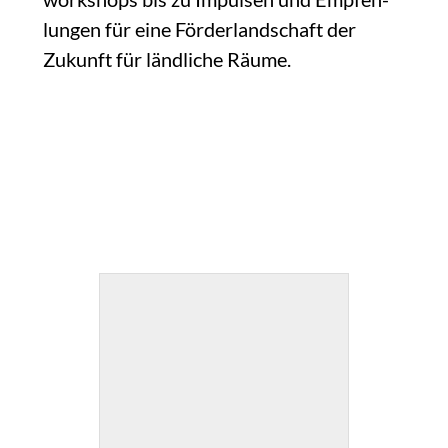
lun­gen für eine För­der­land­schaft der
Zukunft für länd­li­che Räu­me.
BILDERGALERIE