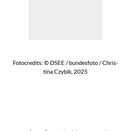
Foto­credits: © DSEE / bun­des­fo­to / Chris­
ti­na Czy­bik, 2025
WAS DEN TEILNEHMENDEN WICHTIG WA