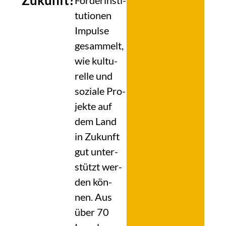
Zukunft?
För­der­insti­
tu­tio­nen
Impul­se
gesam­melt,
wie kul­tu­
rel­le und
sozia­le Pro­
jek­te auf
dem Land
in Zukunft
gut unter­
stützt wer­
den kön­
nen. Aus
über 70